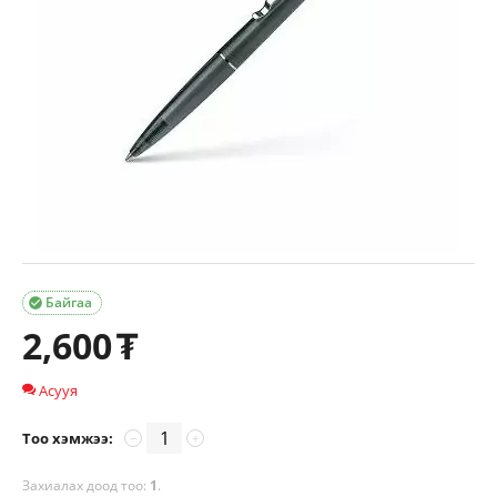
Байгаа

2,600
₮
Асууя
Тоо хэмжээ:
−
+
Захиалах доод тоо:
1
.