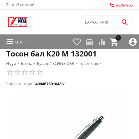
Тавтай морил!
settings_phone
95094966

0


directions_car



ЦЭС

Тосон бал К20 M 132001
Нүүр
/
Брэнд
/
Бусад
/
SCHNEIDER
/
Тосон бал
/
Барааны код:
"4004675010483"