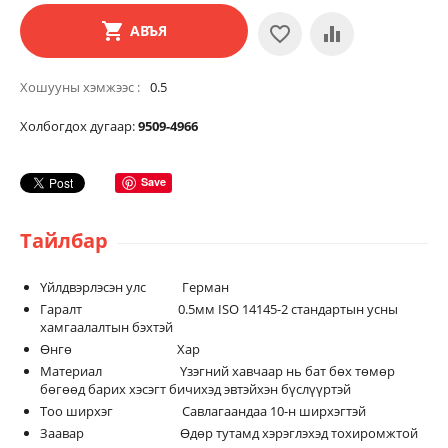
АВЪЯ
Хошууны хэмжээс
0.5
Холбогдох дугаар:
9509-4966
Save
Тайлбар
Үйлдвэрлэсэн улс Герман
Гаралт 0.5мм ISO 14145-2 стандартын усны
хамгаалалтын бэхтэй
Өнгө Хар
Материал Үзэгний хавчаар нь бат бөх төмөр
бөгөөд барих хэсэгт бичихэд эвтэйхэн бүслүүртэй
Тоо ширхэг Савлагаандаа 10-н ширхэгтэй
Заавар Өдөр тутамд хэрэглэхэд тохиромжтой