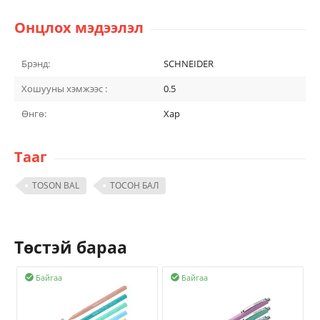
Онцлох мэдээлэл
Брэнд:
SCHNEIDER
Хошууны хэмжээс :
0.5
Өнгө:
Хар
Тааг
TOSON BAL
ТОСОН БАЛ
Төстэй бараа
Байгаа
Байгаа

