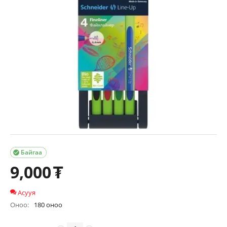
Байгаа

9,000
₮
Асууя
Оноо:
180 оноо