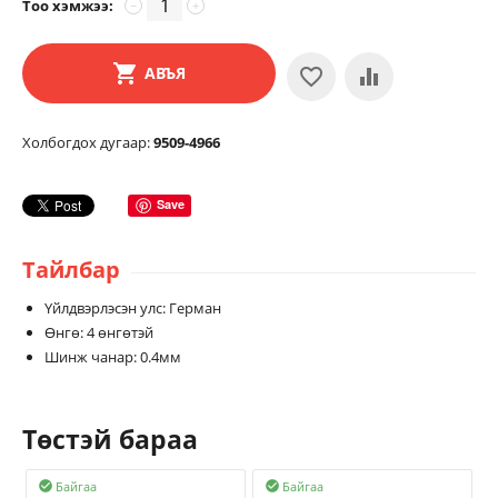
Тоо хэмжээ:
−
+
АВЪЯ
Холбогдох дугаар:
9509-4966
Save
Тайлбар
Үйлдвэрлэсэн улс: Герман
Өнгө: 4 өнгөтэй
Шинж чанар: 0.4мм
Төстэй бараа
Байгаа
Байгаа

