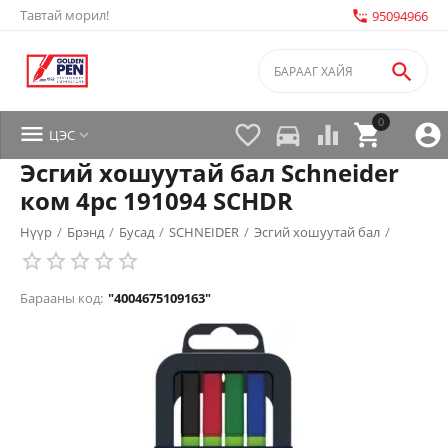
Тавтай морил!
settings_phone
95094966

0


directions_car



ЦЭС

Эсгий хошуутай бал Schneider
ком 4pc 191094 SCHDR
Нүүр
/
Брэнд
/
Бусад
/
SCHNEIDER
/
Эсгий хошуутай бал
/
Барааны код:
"4004675109163"