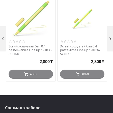

Эсгий хошуутай бал 0.4
Эсгий хошуутай бал 0.4
pastel-vanilla Line up 191035
pastel-lime Line up 191034
SCHDR
SCHDR
2,800
₮
2,800
₮
АВЪЯ
АВЪЯ
Сошиал холбоос