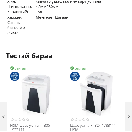
жин:
хавчаар,үдээс, зээлийн карт устгана
Шинж чанар:
4,5мм*30мм
Хэрчилтийн
18л
хэмжээ:
Мөнгөлөг Цагаан
Сагсны
багтаамж:
Өнгө:
Төстэй бараа
Байгаа
Байгаа



HSM Цаас устгагч B35
Цаас устгагч B24 1783111
1922111
HSM