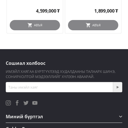
4,599,000
₮
1,899,000
₮
АВЪЯ
АВЪЯ
Сошиал холбоос
ИМЭЙЛ ХАЯГАА БҮРТГҮҮЛЭЭД ХУДАЛДААНЫ ТАЛААРХ ШИНЭ,
СОНИРХОЛТОЙ МЭДЭЭЛЛИЙГ ХҮЛЭЭН АВААРАЙ.
Миний бүртгэл