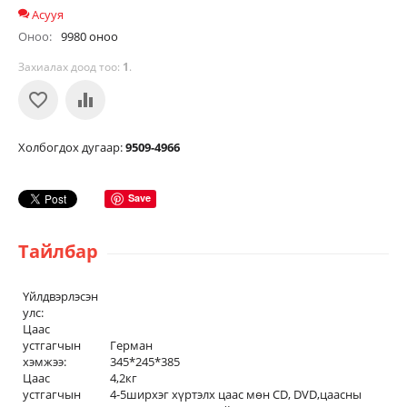
Асууя
Оноо:
9980 оноо
Захиалах доод тоо:
1
.
Холбогдох дугаар:
9509-4966
Save
Тайлбар
Үйлдвэрлэсэн
улс:
Цаас
устгагчын
Герман
хэмжээ:
345*245*385
Цаас
4,2кг
устгагчын
4-5ширхэг хүртэлх цаас мөн CD, DVD,цаасны