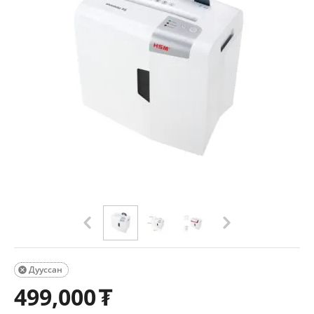
Дууссан

499,000
₮