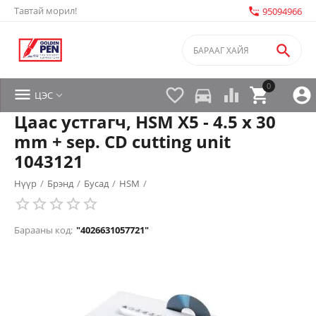
Тавтай морил!
settings_phone
95094966

0


directions_car



ЦЭС

Цаас устгагч, HSM X5 - 4.5 x 30
mm + sep. CD cutting unit
1043121
Нүүр
/
Брэнд
/
Бусад
/
HSM
/
Барааны код:
"4026631057721"