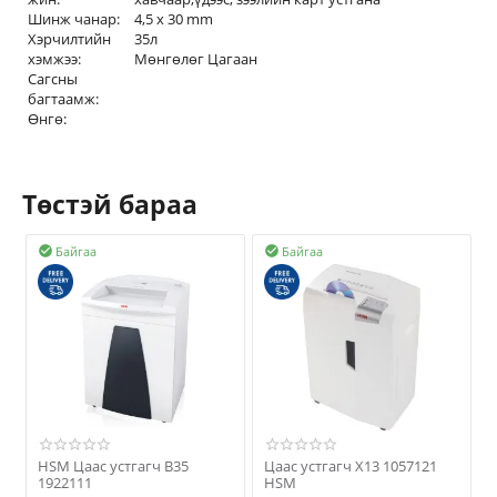
Шинж чанар:
4,5 x 30 mm
Хэрчилтийн
35л
хэмжээ:
Мөнгөлөг Цагаан
Сагсны
багтаамж:
Өнгө:
Төстэй бараа
Байгаа
Байгаа


HSM Цаас устгагч B35
Цаас устгагч X13 1057121
1922111
HSM