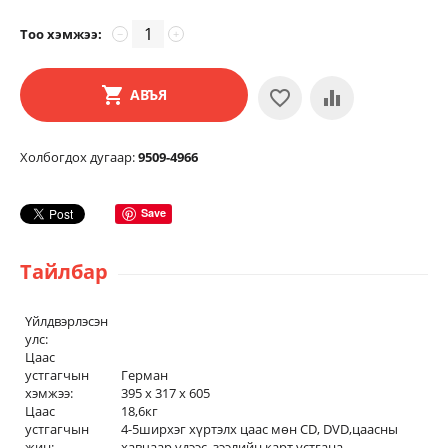
Тоо хэмжээ:
−
+
АВЪЯ
Холбогдох дугаар:
9509-4966
Save
Тайлбар
Үйлдвэрлэсэн
улс:
Цаас
устгагчын
Герман
хэмжээ:
395 x 317 x 605
Цаас
18,6кг
устгагчын
4-5ширхэг хүртэлх цаас мөн CD, DVD,цаасны
жин:
хавчаар,үдээс, зээлийн карт устгана