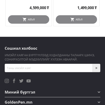
4,599,000
₮
1,499,000
₮
АВЪЯ
АВЪЯ
Сошиал холбоос
ИМЭЙЛ ХАЯГАА БҮРТГҮҮЛЭЭД ХУДАЛДААНЫ ТАЛААРХ ШИНЭ,
СОНИРХОЛТОЙ МЭДЭЭЛЛИЙГ ХҮЛЭЭН АВААРАЙ.
Миний бүртгэл
GoldenPen.mn