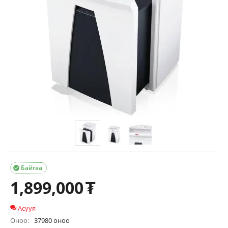
Байгаа

1,899,000
₮
Асууя
Оноо:
37980 оноо