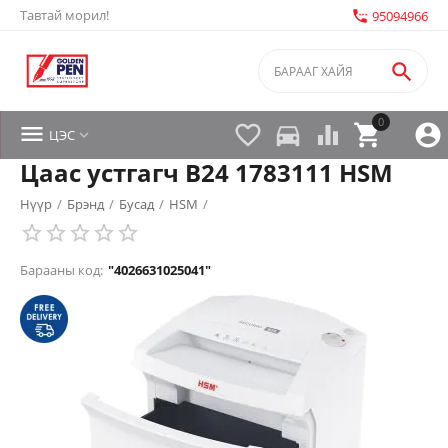
Тавтай морил!
settings_phone
95094966

0


directions_car



ЦЭС

Цаас устгагч B24 1783111 HSM
Нүүр
/
Брэнд
/
Бусад
/
HSM
/
Барааны код:
"4026631025041"