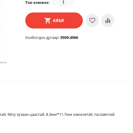
Тоо хэмжээ:
−
+
АВЪЯ
Холбогдох дугаар:
9509-4966
харна
зузаан цаастай, 8.3мм*11.7мм хэмжээтэй, таславчтай