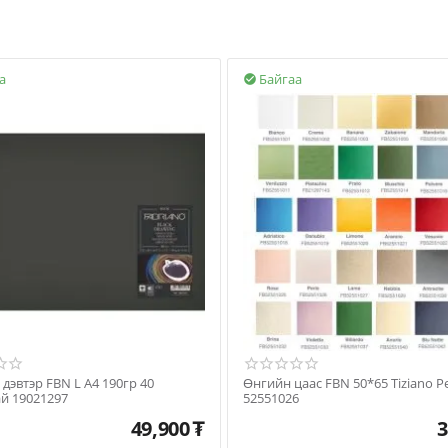
а
Байгаа

р FBN L A4 190гр 40
Өнгийн цаас FBN 50*65 Tiziano Perla
хуудастай 19021297
52551026
49,900
₮
3