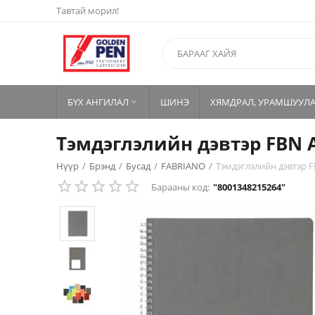
Тавтай морил!
БҮХ АНГИЛАЛ
ШИНЭ
ХЯМДРАЛ, УРАМШУУЛ

Тэмдэглэлийн дэвтэр FBN 
Нүүр
/
Брэнд
/
Бусад
/
FABRIANO
/
Тэмдэглэлийн дэвтэр F
Барааны код:
"8001348215264"