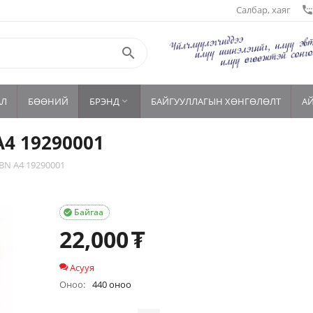
Салбар, хаяг
settings_phon

АЛ
БӨӨНИЙ
БРЭНД
БАЙГУУЛЛАГЫН ХӨНГӨЛӨЛТ
А

А4 19290001
BN А4 19290001
Байгаа

22,000
₮
Асууя
Оноо:
440 оноо