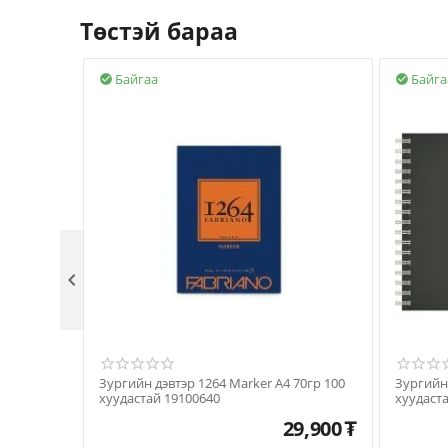
Төстэй бараа
Байгаа
Байга



Зургийн дэвтэр 1264 Marker А4 70гр 100
Зургийн дэвтэ
хуудастай 19100640
29,900
₮