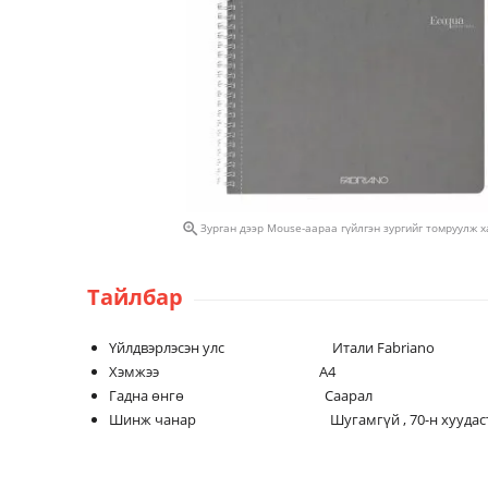

Зурган дээр Mouse-аараа гүйлгэн зургийг томруулж 
Тайлбар
Үйлдвэрлэсэн улс Итали Fabriano
Хэмжээ А4
Гадна өнгө Саарал
Шинж чанар Шугамгүй , 70-н хуудастай, 90гр 