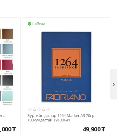
Байгаа
Байгаа



Зургийн дэвтэр 1264 Marker А3 70гр
Бүтээлийн
100хуудастай 19100641
,000
₮
49,900
₮