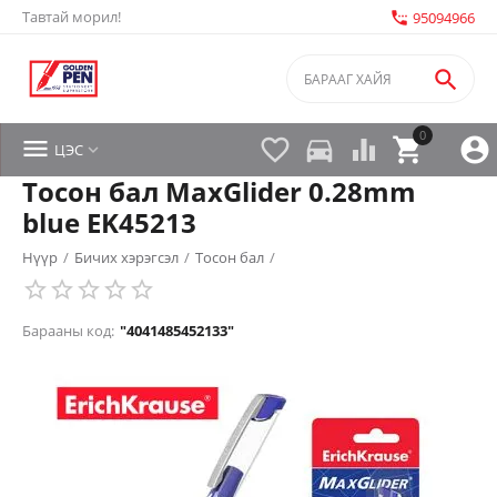
Тавтай морил!
settings_phone
95094966

0


directions_car



ЦЭС

Тосон бал MaxGlider 0.28mm
blue EK45213
Нүүр
/
Бичих хэрэгсэл
/
Тосон бал
/
Барааны код:
"4041485452133"