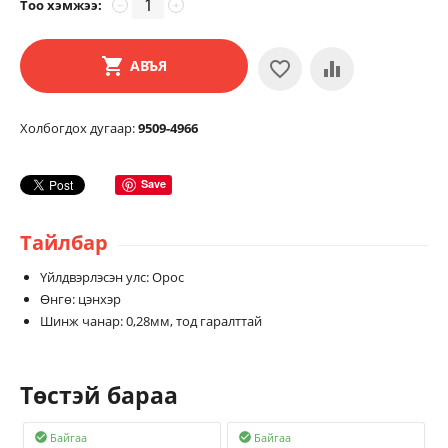
Тоо хэмжээ:
−
+
АВЪЯ
Холбогдох дугаар:
9509-4966
Save
Тайлбар
Үйлдвэрлэсэн улс: Орос
Өнгө: цэнхэр
Шинж чанар: 0,28мм, тод гаралттай
Төстэй бараа
Байгаа
Байгаа

