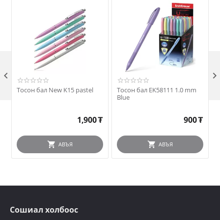

Тосон бал New K15 pastel
Тосон бал EK58111 1.0 mm
Blue
1,900
₮
900
₮
АВЪЯ
АВЪЯ
Сошиал холбоос