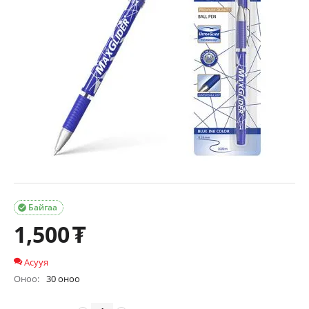
Байгаа

1,500
₮
Асууя
Оноо:
30 оноо