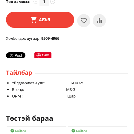
Тоо хэмжээ:
−
+
АВЪЯ
Холбогдох дугаар:
9509-4966
Save
Тайлбар
Үйлдвэрлэсэн улс: БНХАУ
Брэнд: M&G
Өнгө: Шар
Төстэй бараа
Байгаа
Байгаа

