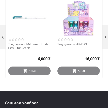

Тодруулагч Mildliner Brush
Тодруулагч kt84593
Pen Blue Green
6,000
₮
16,000
₮
АВЪЯ
АВЪЯ
Сошиал холбоос