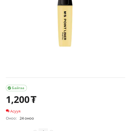
Байгаа

1,200
₮
Асууя
Оноо:
24 оноо