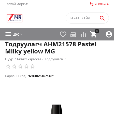
Тавтай морил!
settings_phone
95094966

0


directions_car



ЦЭС

Тодруулагч AHM21578 Pastel
Milky yellow MG
Нүүр
/
Бичих хэрэгсэл
/
Тодруулагч
/
Барааны код:
"6941025167146"