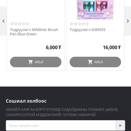

Тодруулагч Mildliner Brush
Тодруулагч kt84593
Pen Blue Green
6,000
₮
16,000
₮
АВЪЯ
АВЪЯ
Сошиал холбоос
ИМЭЙЛ ХАЯГАА БҮРТГҮҮЛЭЭД ХУДАЛДААНЫ ТАЛААРХ ШИНЭ,
СОНИРХОЛТОЙ МЭДЭЭЛЛИЙГ ХҮЛЭЭН АВААРАЙ.