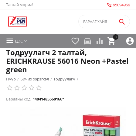
Тавтай морил!
settings_phone
95094966

0


directions_car



ЦЭС

Тодруулагч 2 талтай,
ERICHKRAUSE 56016 Neon +Pastel
green
Нүүр
/
Бичих хэрэгсэл
/
Тодруулагч
/
Барааны код:
"4041485560166"