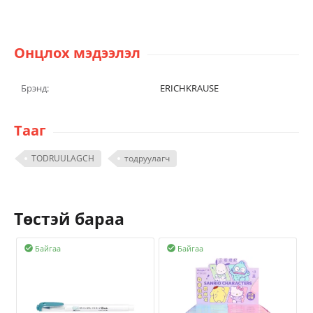
Онцлох мэдээлэл
Брэнд:
ERICHKRAUSE
Тааг
TODRUULAGCH
тодруулагч
Төстэй бараа
Байгаа
Байгаа

