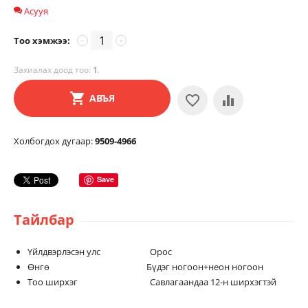
Асууя
Тоо хэмжээ:
−
+
Захиалах доод тоо:
1
.
АВЪЯ
Холбогдох дугаар:
9509-4966
Save
Тайлбар
Үйлдвэрлэсэн улс Орос
Өнгө Бүдэг ногоон+неон ногоон
Тоо ширхэг Савлагаандаа 12-н ширхэгтэй