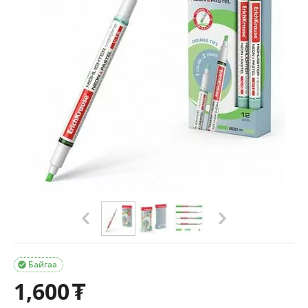
Байгаа

1,600
₮