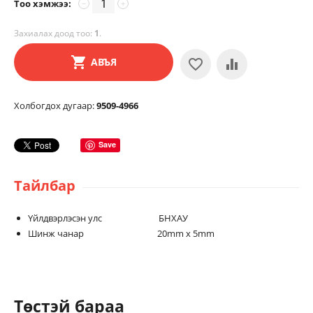
Тоо хэмжээ:
−
+
Захиалах доод тоо:
1
.
АВЪЯ
Холбогдох дугаар:
9509-4966
Save
Тайлбар
Үйлдвэрлэсэн улс БНХАУ
Шинж чанар 20mm x 5mm
Төстэй бараа