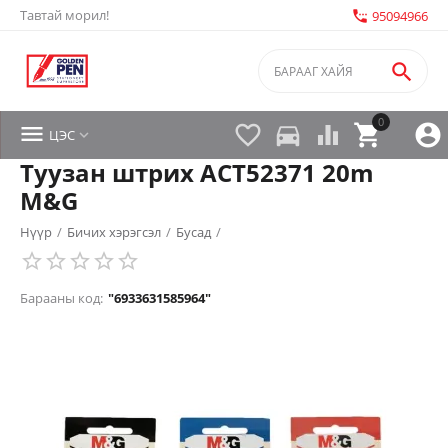
Тавтай морил!
settings_phone
95094966

0


directions_car



ЦЭС

Туузан штрих ACT52371 20m
M&G
Нүүр
/
Бичих хэрэгсэл
/
Бусад
/
Барааны код:
"6933631585964"