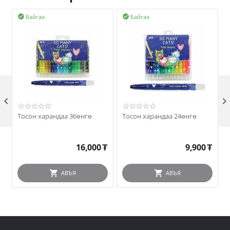
Байгаа
Байгаа



Тосон харандаа 36өнгө
Тосон харандаа 24өнгө
М
16,000
₮
9,900
₮
АВЪЯ
АВЪЯ