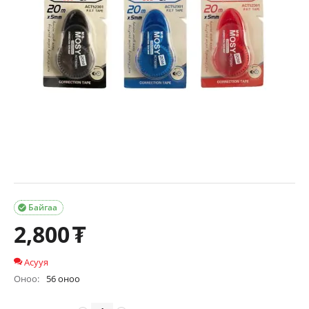
Байгаа

2,800
₮
Асууя
Оноо:
56 оноо